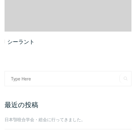
シーラント
Search
SE
for:
最近の投稿
日本顎咬合学会・総会に行ってきました。