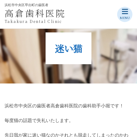
浜松市中央区早出町の歯医者
≡
高倉歯科医院
Skip
MENU
Takakura Dental Clinic
to
content
迷い猫
浜松市中央区の歯医者高倉歯科医院の歯科助手小堀です！
毎度猫の話題で失礼いたします。
先日我が家に迷い猫なのかそれとも脱走してしまったのかわ