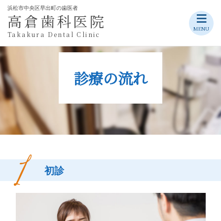
浜松市中央区早出町の歯医者
≡
高倉歯科医院
Skip
MENU
Takakura Dental Clinic
to
content
診療の流れ
初診