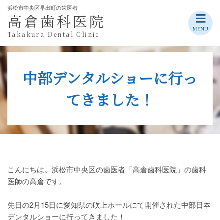
浜松市中央区早出町の歯医者
≡
高倉歯科医院
Skip
MENU
Takakura Dental Clinic
to
content
中部デンタルショーに行っ
てきました！
こんにちは。浜松市中央区の歯医者「高倉歯科医院」の歯科
医師の高倉です。
先日の2月15日に愛知県の吹上ホールにて開催された中部日本
デンタルショーに行ってきました！