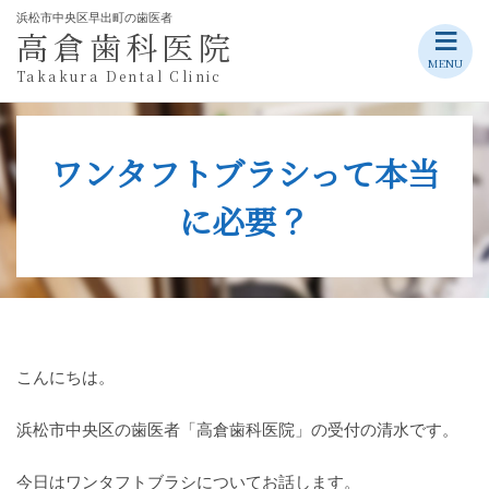
浜松市中央区早出町の歯医者
≡
高倉歯科医院
Skip
MENU
Takakura Dental Clinic
to
content
ワンタフトブラシって本当
に必要？
こんにちは。
浜松市中央区の歯医者「高倉歯科医院」の受付の清水です。
今日はワンタフトブラシについてお話します。