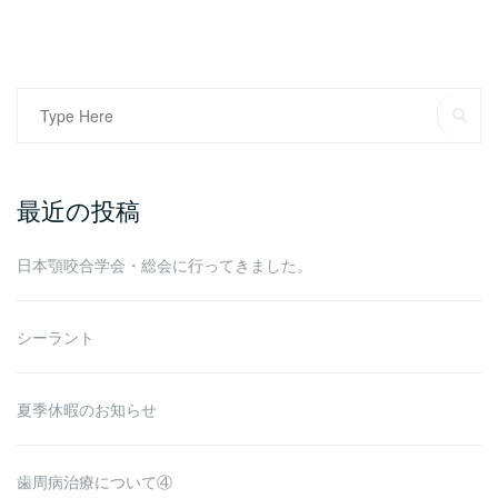
Search
SE
for:
最近の投稿
日本顎咬合学会・総会に行ってきました。
シーラント
夏季休暇のお知らせ
歯周病治療について④