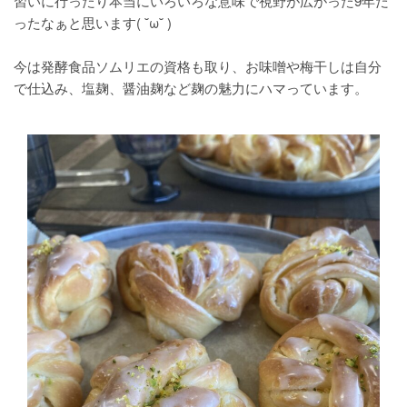
習いに行ったり本当にいろいろな意味で視野が広がった9年だ
ったなぁと思います( ˘ω˘ )
今は発酵食品ソムリエの資格も取り、お味噌や梅干しは自分
で仕込み、塩麹、醤油麹など麹の魅力にハマっています。