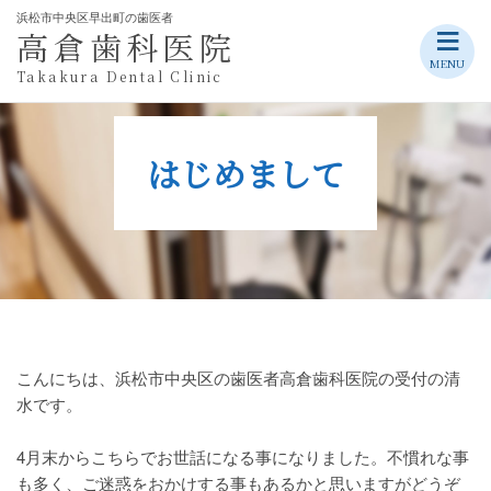
浜松市中央区早出町の歯医者
≡
高倉歯科医院
Skip
MENU
Takakura Dental Clinic
to
content
はじめまして
こんにちは、浜松市中央区の歯医者高倉歯科医院の受付の清
水です。
4月末からこちらでお世話になる事になりました。不慣れな事
も多く、ご迷惑をおかけする事もあるかと思いますがどうぞ